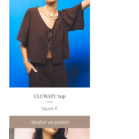
ULUWATU top
Prix
79,00 €
Ajouter au panier