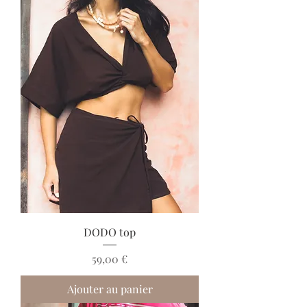
DODO top
Prix
59,00 €
Ajouter au panier