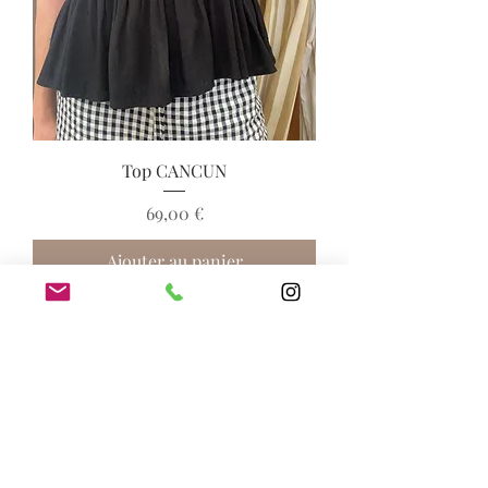
Top CANCUN
Prix
69,00 €
Ajouter au panier