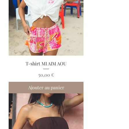
T-shirt MI AIM AOU
Prix
50,00 €
Ajouter au panier