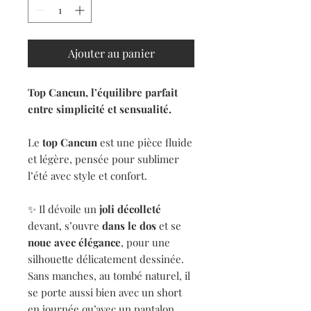
Ajouter au panier
Top Cancun, l’équilibre parfait
entre simplicité et sensualité.
Le
top Cancun
est une pièce fluide
et légère, pensée pour sublimer
l’été avec style et confort.
✨ Il dévoile un
joli décolleté
devant, s’ouvre
dans le dos
et se
noue avec élégance
, pour une
silhouette délicatement dessinée.
Sans manches, au tombé naturel, il
se porte aussi bien avec un short
en journée qu’avec un pantalon