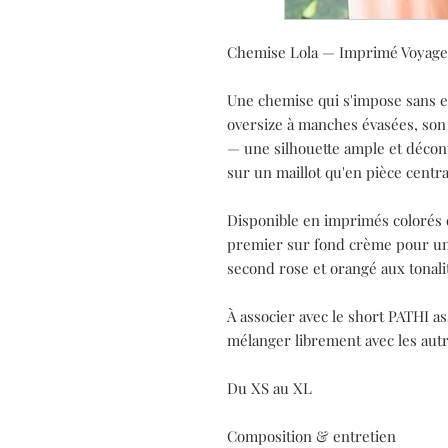
Chemise Lola — Imprimé Voyag
Une chemise qui s'impose sans ef
oversize à manches évasées, son
— une silhouette ample et décont
sur un maillot qu'en pièce centr
Disponible en imprimés colorés e
premier sur fond crème pour un 
second rose et orangé aux tonali
À associer avec le short PATHI 
mélanger librement avec les autre
Du XS au XL
Composition & entretien