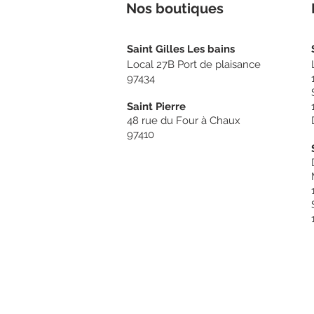
Nos boutiq
ues
Sain
t Gilles Les bains
Local 27B Port de plaisance
97434
Saint Pierre
48 rue du Four à Chaux
97410