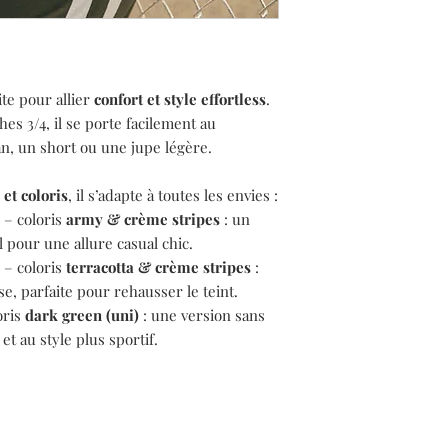
ite pour allier
confort et style effortless
.
es 3/4, il se porte facilement au
an, un short ou une jupe légère.
et coloris
, il s’adapte à toutes les envies :
– coloris
army & crème stripes
: un
l pour une allure casual chic.
– coloris
terracotta & crème stripes
:
e, parfaite pour rehausser le teint.
oris
dark green (uni)
: une version sans
t au style plus sportif.