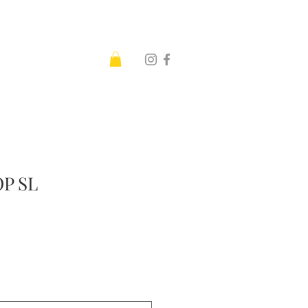
)
P SL