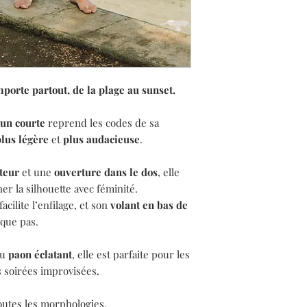
porte partout, de la plage au sunset.
un courte
reprend les codes de sa
plus légère
et
plus audacieuse
.
tteur
et une
ouverture dans le dos
, elle
er la silhouette avec féminité.
facilite l’enfilage, et son
volant en bas de
que pas.
u
paon éclatant
, elle est parfaite pour les
 soirées improvisées.
utes les morphologies.