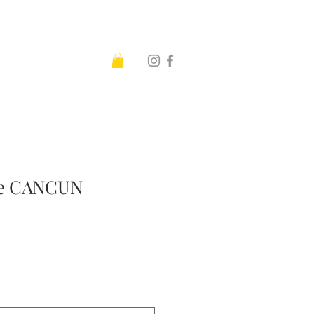
)
te CANCUN