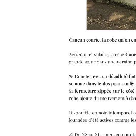
Cancun courte, la robe qu’on em
Aérienne et solaire, la robe
Canc
grande sœur dans une
version 
💫
Courte
, avec un
décolleté fla
se
noue dans le dos
pour soulign
Sa
fermeture zippée sur le côté
robe
ajoute du mouvement à cha
Disponible en
noir intemporel
o
journées d’été actives comme les
📏 Du XS au XL – pensée pour to