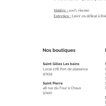
Matière :
100% viscose
Entretien :
Laver en délicat à fro
Nos boutiq
ues
Sain
t Gilles Les bains
Local 27B Port de plaisance
97434
Saint Pierre
48 rue du Four à Chaux
97410