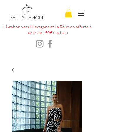
( livraison vers l'Hexagone et La Réunion offerte à
partir de 150€ d'achat )